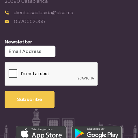
20390 Casablanca
client.alsaalbaida@alsa.ma
0520552055
Newsletter
Subscribe