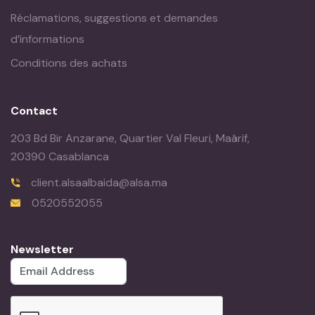
Réclamations, suggestions et demandes
d’informations
Conditions des achats
Contact
203 Bd Bir Anzarane, Quartier Val Fleuri, Maârif,
20390 Casablanca
client.alsaalbaida@alsa.ma
0520552055
Newsletter