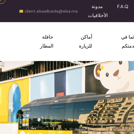
F.A.Q
مدونة
client.alsaalbaida@alsa.ma
الأخلاقيات
ئما في
أماكن
حافلة
متكم
للزيارة
المطار