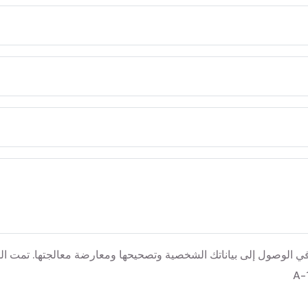
09-08، لديك الحق في الوصول إلى بياناتك الشخصية وتصحيحها ومعارضة معالجتها. ت